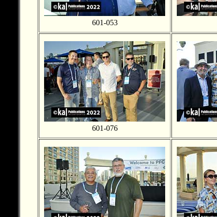
601-053
601-076