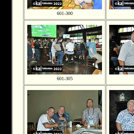
601-300
601-305