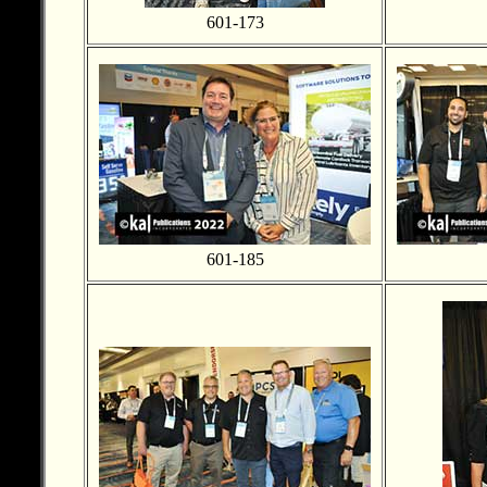
601-173
601-185