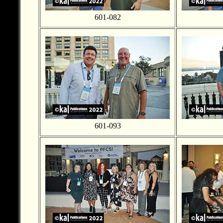
601-082
601-093