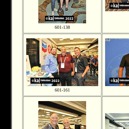
601-138
601-161