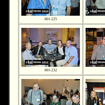
601-225
601-232