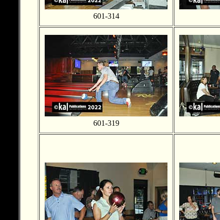
601-314
601-319