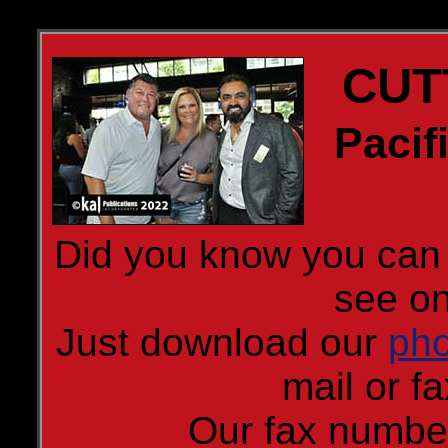
CUT
Pacif
Did you know you can 
see on
Just download our
pho
mail or fa
Our fax numbe