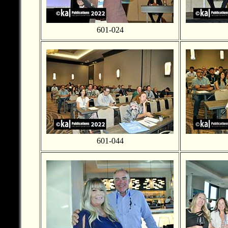
601-024
601-044