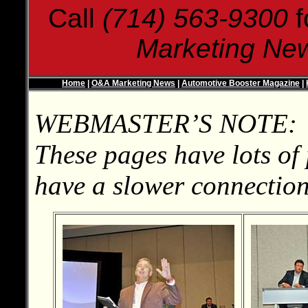
Call
(714) 563-9300
f
Marketing Ne
Home
|
O&A Marketing News
|
Automotive Booster Magazine
|
WEBMASTER’S NOTE:
These pages have lots of 
have a slower connection