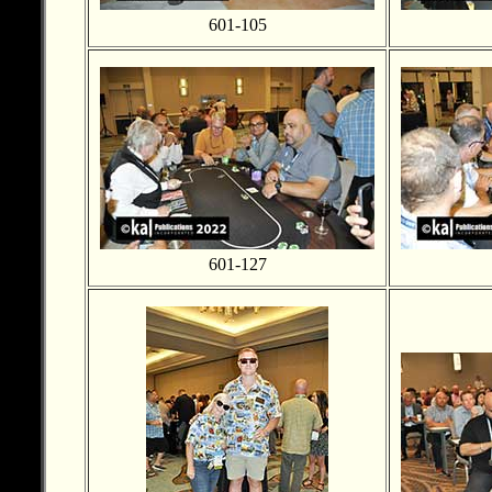
601-105
601-127