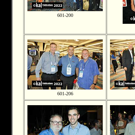
601-200
601-206